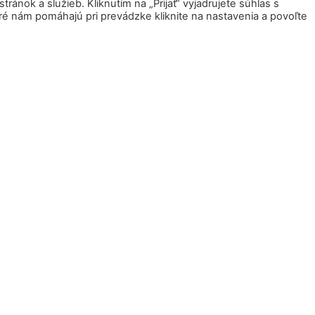
ánok a služieb. Kliknutím na „Prijať“ vyjadrujete súhlas s
ré nám pomáhajú pri prevádzke kliknite na nastavenia a povoľte
Droždie FALA 7 g