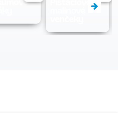
áciovo -
Drožďové
nové
knedličky do
čeky
polievky