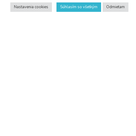
Nastavenia cookies
Súhlasím so všetkým
Odmietam
Droždie VIVO