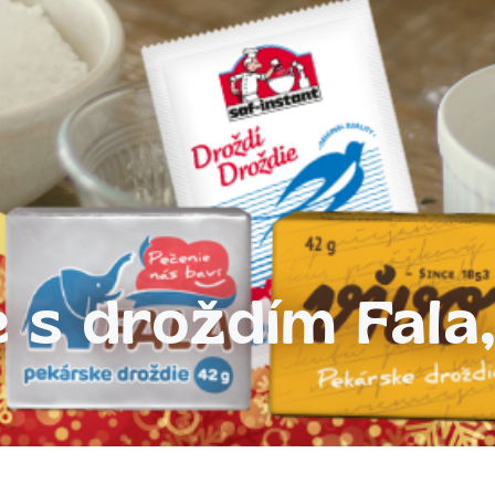
 s droždím Fala,