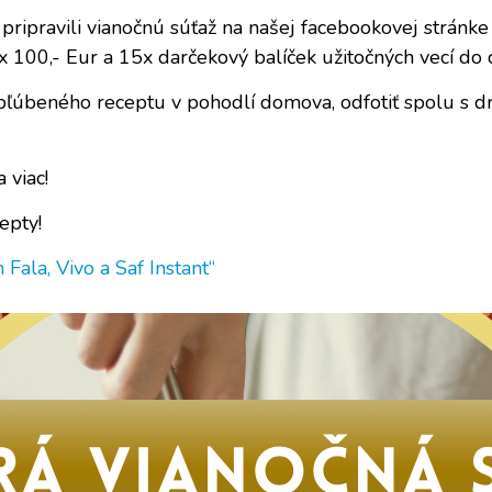
, pripravili vianočnú súťaž na našej facebookovej stránke
x 100,- Eur a 15x darčekový balíček užitočných vecí do
bľúbeného receptu v pohodlí domova, odfotiť spolu s dro
 viac!
epty!
Fala, Vivo a Saf Instant“