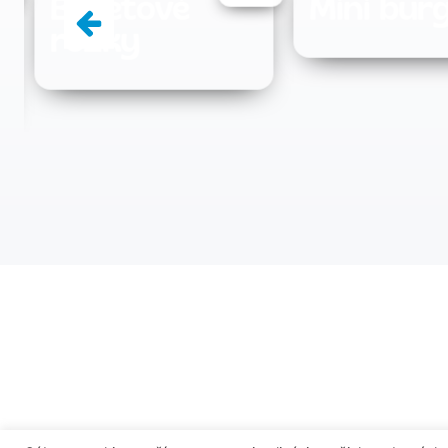
Mini burgery
Kysnutý
banánov
chlieb