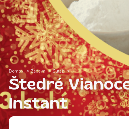
Domov
Zábava
Súťaž
Štedré Vianoce
Instant