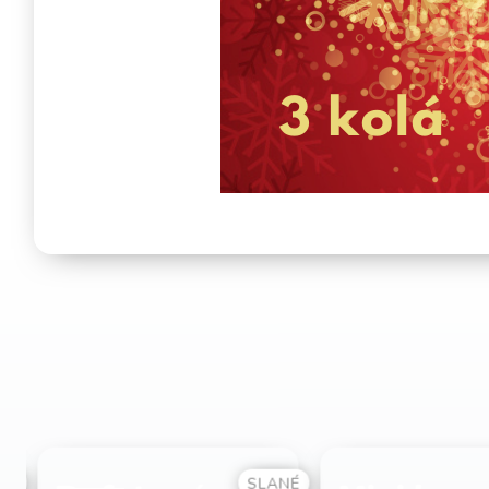
NÉ
SLANÉ