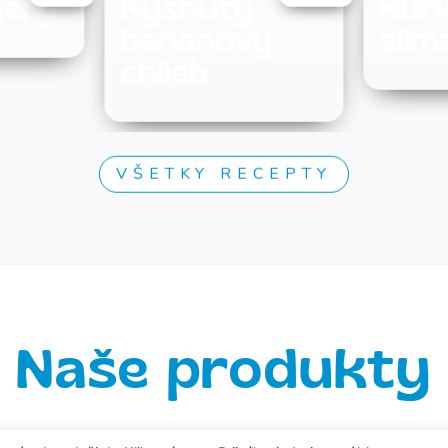
Kurkumové
Pist
ý
slimáky
mali
ven
VŠETKY RECEPTY
Naše produkty