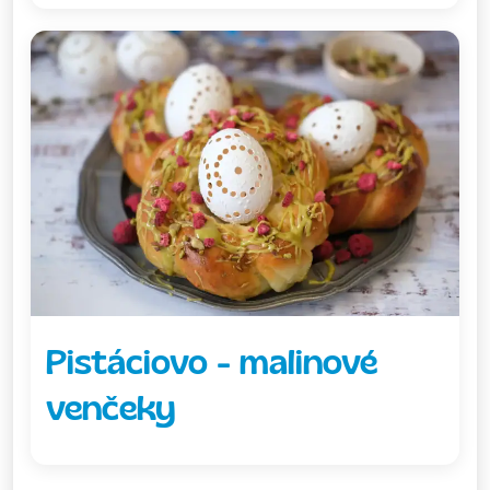
Pistáciovo - malinové
venčeky