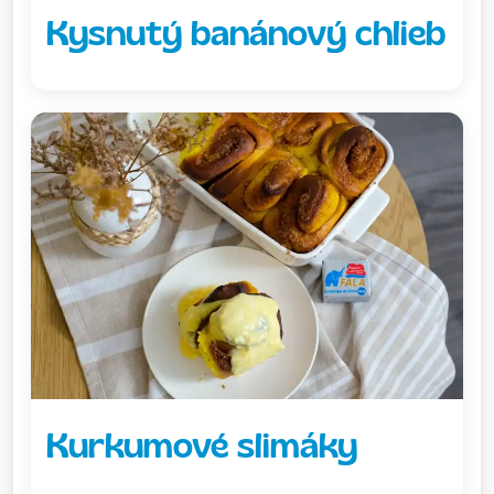
Kysnutý banánový chlieb
Kurkumové slimáky