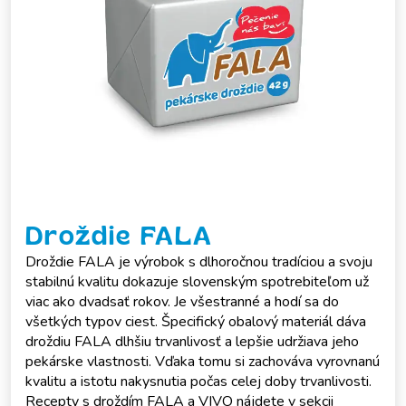
Droždie FALA
Droždie FALA je výrobok s dlhoročnou tradíciou a svoju
stabilnú kvalitu dokazuje slovenským spotrebiteľom už
viac ako dvadsať rokov. Je všestranné a hodí sa do
všetkých typov ciest. Špecifický obalový materiál dáva
droždiu FALA dlhšiu trvanlivosť a lepšie udržiava jeho
pekárske vlastnosti. Vďaka tomu si zachováva vyrovnanú
kvalitu a istotu nakysnutia počas celej doby trvanlivosti.
Recepty s droždím FALA a VIVO nájdete v sekcii