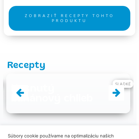
ZOBRAZIŤ RECEPTY TOHTO
PRODUKTU
Recepty
É
SLADKÉ
Kurkumové
slimáky
VŠETKY RECEPTY
Súbory cookie používame na optimalizáciu našich